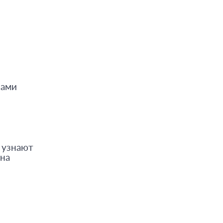
зами
и узнают
 на