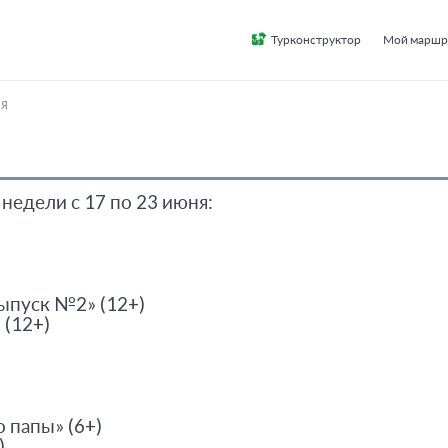
Турконструктор
Мой маршр
ня
недели с 17 по 23 июня:
ыпуск №2» (12+)
 (12+)
 папы» (6+)
)