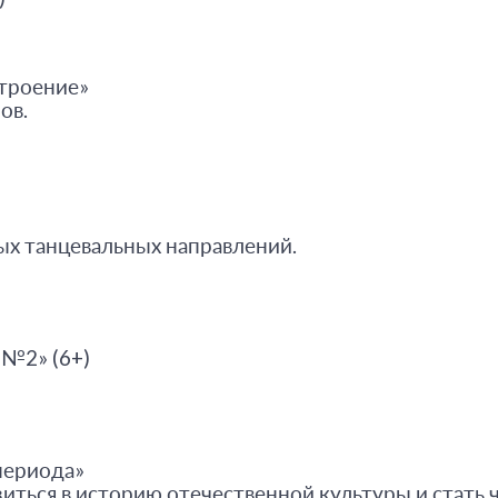
троение»
ов.
ых танцевальных направлений.
 №2» (6+)
периода»
иться в историю отечественной культуры и стать 