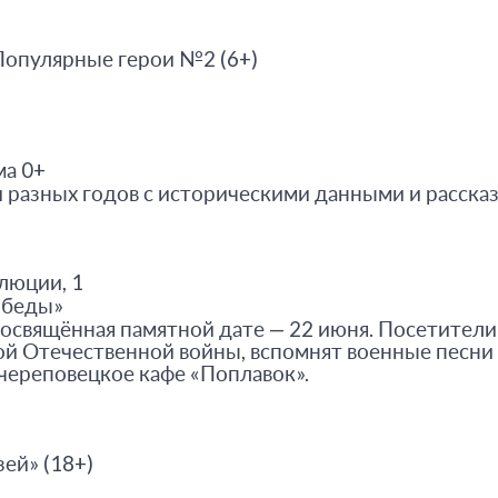
опулярные герои №2 (6+)
а 0+
 разных годов с историческими данными и расска
люции, 1
обеды»
 посвящённая памятной дате — 22 июня. Посетител
ой Отечественной войны, вспомнят военные песни
череповецкое кафе «Поплавок».
ей» (18+)