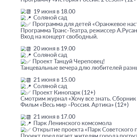
19 июня в 18.00
Соляной сад
Программа для детей «Оранжевое нас
Программа Транс-Театра, режиссер А.Русан
Вход на концерт свободный.
20 июня в 19.00
Соляной сад
Проект Танцуй Череповец!
Танцевальные вечера длю любителей разн
21 июня в 15.00
Соляной сад
Проект Кинопарк (12+)
Смотрим журнал «Хочу все знать. Сборник
Фильм «Весь мир –Россия. Артика» (12+)
21 июня в 17.00
Парк Ленинского комсомола
Открытие проекта «Парк Советского 
Проект предлагает жителям города погруз