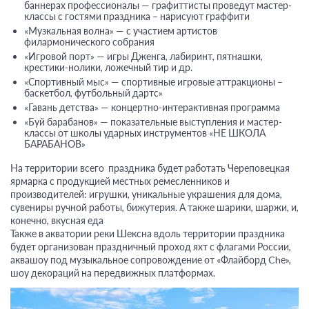
баннерах профессионалы — графиттисты проведут мастер-
классы с гостями праздника – нарисуют граффити
«Музкальная волна» — с участием артистов
филармонического собрания
«Игровой порт» — игры Дженга, лабиринт, пятнашки,
крестики-нолики, ложечный тир и др.
«Спортивный мыс» — спортивные игровые аттракционы –
баскетбол, футбольный дартс»
«Гавань детства» — концертно-интерактивная программа
«Буй барабанов» — показательные выступления и мастер-
классы от школы ударных инструментов «НЕ ШКОЛА
БАРАБАНОВ»
На территории всего праздника будет работать Череповецкая
ярмарка с продукцией местных ремесленников и
производителей: игрушки, уникальные украшения для дома,
сувениры ручной работы, бижутерия. А также шарики, шаржи, и,
конечно, вкусная еда
Также в акватории реки Шексна вдоль территории праздника
будет организован праздничный проход яхт с флагами России,
аквашоу под музыкальное сопровождение от «Флайборд Chе»,
шоу декораций на передвижных платформах.