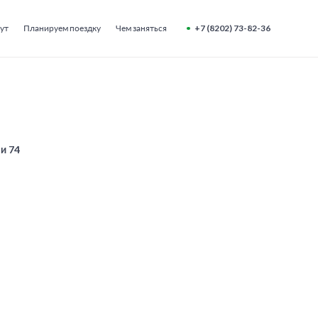
ут
Планируем поездку
Чем заняться
+7 (8202) 73-82-36
 и 74