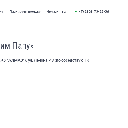
ут
Планируем поездку
Чем заняться
+7 (8202) 73-82-36
мим Папу»
СКЗ "АЛМАЗ"); ул. Ленина, 43 (по соседству с ТК