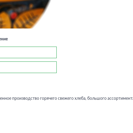
ение
Вернуться к разделам
енное производство горячего свежего хлеба, большого ассортимента