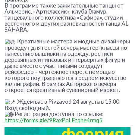
В программе также зажигательные танцы от
Альмерис, «Артклассик», клуба Гламур,
танцевального коллектива «Сафира», студии
восточного и других разновидностей танца AL
SAHARA.
Креативные мастера и модные дизайнеры
проведут для гостей вечера мастер-классы по
нанесению вышивки на одежду, росписи
деревянных и гипсовых интерьерных фигур и
даже вместе с участниками создадут
рейсфедер – чертежное перо, с помощью
которого поупражняются в редком искусстве
каллиграфии. В рамках Авторского вечера
откроется креативный сувенирный маркет.
Ждем вас в Pivzavod 24 августа в 15.00
Вход свободный.
Регистрация доступна по ссылке:
https://forms.gle/9RaxPoLFtqhe4rmq5